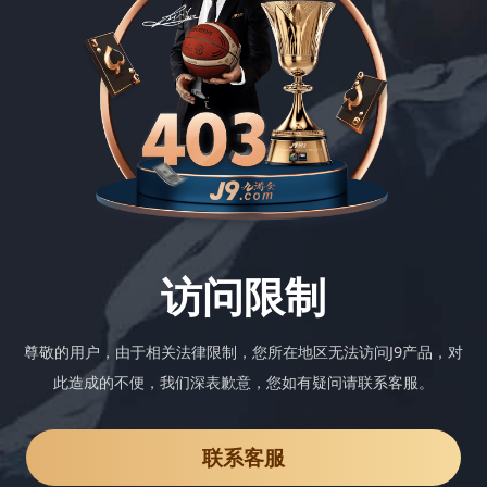
访问限制
尊敬的用户，由于相关法律限制，您所在地区无法访问J9产品，对
此造成的不便，我们深表歉意，您如有疑问请联系客服。
联系客服