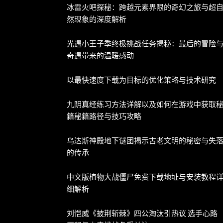
冰雷火吧探秘：跨越元素界限的奇幻之旅与超
然现象的深度解析
光遇小王子季终极挑战任务揭秘：最后的冒险
奇遇带来的温暖感动
以最快速度下载为目标的优化策略与技术研究
九阴真经练习方法详解以及如何在游戏中获取
籍秘籍路径与技巧攻略
乌达斯神殿地下谜团揭示古老文明的秘密与失
的传承
中文版植物大战僵尸免费下载地址与安装教程
细解析
刘恺威《披荆斩棘》四公淘汰引热议 选手心路