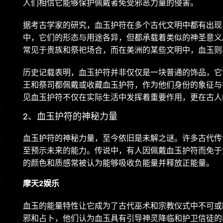
人们相信它能够保护佩戴者免受邪恶力量的侵害。
自
据考古学家的研究，血玉护符在多个古代文明中都有出现
中，它们的形态与用途各异，但都承载着类似的神圣意义
与
常见于贵族和祭祀场合，而在美洲的某些文明中，血玉则
历史记载表明，血玉护符并非仅仅是一块普通的饰品，它
王和祭司都佩戴或收藏血玉护符，作为他们身份的象征与
见血玉护符不仅在实际生活中发挥着重要作用，更在古人
秘
2、血玉护符的神秘力量
血玉护符的神秘力量，至今依旧是未解之谜。许多古代传
落
至预示未来的能力。传说中，有人因佩戴血玉护符而免于
的颜色和质感常被认为能够吸收负能量并释放正能量。
详
摩天2娱乐
血玉的能量特性让它成为了古代巫术和宗教仪式中不可或
邪和占卜，他们认为血玉具有引导神灵降临和护卫信徒的