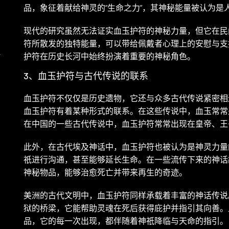
品，象征着献给神灵的“生命之力”，其神秘能量被认为是
现代的研究虽然无法证实血玉护符的神秘力量，但它在民
符所散发的独特能量，可以带给佩戴者心理上的安慰与支
解
护符在历史长河中始终扮演着重要的神秘角色。
3、血玉护符与古代传说的联系
血玉护符不仅仅是历史遗物，它还与众多古代传说紧密相
血玉护符有着某种形式的联系。在这些传说中，血玉常常
在中国的一些古代传说中，血玉护符常常出现在皇帝、王
此外，在古代埃及神话中，血玉护符也被认为是神灵力量
祇进行沟通，甚至能够延长生命。在一些流传下来的神话
神秘物品，能够治愈死亡并带来再生的奇迹。
美洲的古代文明中，血玉护符同样承载着丰富的神话传说
狱的桥梁，它能帮助灵魂在死后获得庇护并指引其向善。
品，它的每一次出现，都伴随着神祇降临与天命的指引。