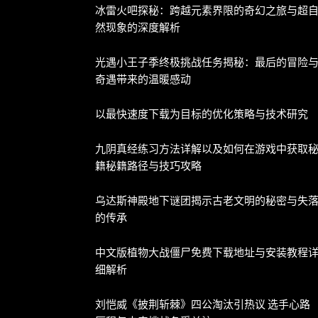
冰雷火吧探秘：跨越元素界限的奇幻之旅与超
然现象的深度解析
光遇小王子季终极挑战任务揭秘：最后的冒险
奇遇带来的温暖感动
以最快速度下载为目标的优化策略与技术研究
九阴真经练习方法详解以及如何在游戏中获取
籍秘籍路径与技巧攻略
乌达斯神殿地下谜团揭示古老文明的秘密与失
的传承
中文版植物大战僵尸免费下载地址与安装教程
细解析
刘恺威《披荆斩棘》四公淘汰引热议 选手心路