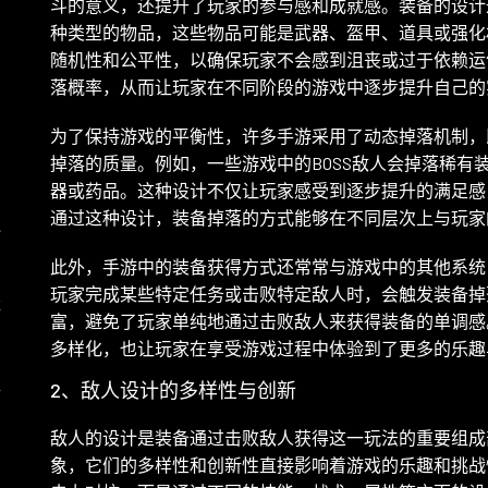
斗的意义，还提升了玩家的参与感和成就感。装备的设计
自
种类型的物品，这些物品可能是武器、盔甲、道具或强化
随机性和公平性，以确保玩家不会感到沮丧或过于依赖运
落概率，从而让玩家在不同阶段的游戏中逐步提升自己的
与
为了保持游戏的平衡性，许多手游采用了动态掉落机制，
掉落的质量。例如，一些游戏中的BOSS敌人会掉落稀有
器或药品。这种设计不仅让玩家感受到逐步提升的满足感
通过这种设计，装备掉落的方式能够在不同层次上与玩家
秘
此外，手游中的装备获得方式还常常与游戏中的其他系统
玩家完成某些特定任务或击败特定敌人时，会触发装备掉
落
富，避免了玩家单纯地通过击败敌人来获得装备的单调感
多样化，也让玩家在享受游戏过程中体验到了更多的乐趣
详
2、敌人设计的多样性与创新
敌人的设计是装备通过击败敌人获得这一玩法的重要组成
象，它们的多样性和创新性直接影响着游戏的乐趣和挑战